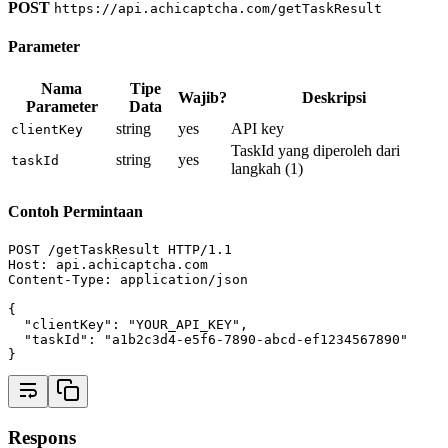
POST
https://api.achicaptcha.com/getTaskResult
Parameter
Nama
Tipe
Wajib?
Deskripsi
Parameter
Data
string
yes
API key
clientKey
TaskId yang diperoleh dari
string
yes
taskId
langkah (1)
Contoh Permintaan
POST /getTaskResult HTTP/
1.1
Host: api.achicaptcha.com
Content-Type: application/json
{
"clientKey"
:
"YOUR_API_KEY"
,
"taskId"
:
"a1b2c3d4-e5f6-7890-abcd-ef1234567890"
}
Respons