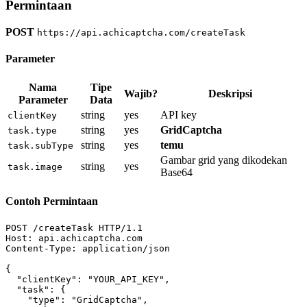
Permintaan
POST
https://api.achicaptcha.com/createTask
Parameter
Nama
Tipe
Wajib?
Deskripsi
Parameter
Data
string
yes
API key
clientKey
string
yes
GridCaptcha
task.type
string
yes
temu
task.subType
Gambar grid yang dikodekan
string
yes
task.image
Base64
Contoh Permintaan
POST /createTask HTTP/
1.1
Host: api.achicaptcha.com
Content-Type: application/json
{
"clientKey"
:
"YOUR_API_KEY"
,
"task"
:
 {
"type"
:
"GridCaptcha"
,