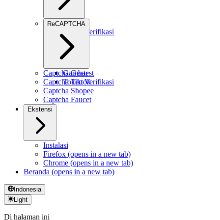
Gambar
ReCAPTCHA
Token Verifikasi
Captcha Geetest
Gambar
Captcha Tiktok
Token Verifikasi
Captcha Shopee
Captcha Faucet
Ekstensi
Instalasi
Firefox
(opens in a new tab)
Chrome
(opens in a new tab)
Beranda
(opens in a new tab)
Indonesia
Light
Di halaman ini