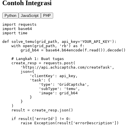
Contoh Integrasi
Python
JavaScript
PHP
import
 requests
import
 base64
import
 time
def
solve_temu
(
grid_path
,
api_key
=
'YOUR_API_KEY'
):
with
open
(grid_path, 
'rb'
)
as
 f
:
        grid_b64 
=
 base64
.
b64encode
(f.
read
()).
decode
()
# Langkah 1: Buat tugas
    create_resp 
=
 requests
.
post
(
'https://api.achicaptcha.com/createTask'
,
        json
=
{
'clientKey'
: api_key,
'task'
: {
'type'
: 
'GridCaptcha'
,
'subType'
: 
'temu'
,
'image'
: grid_b64
            }
        }
    )
    result 
=
 create_resp
.
json
()
if
 result
[
'errorId'
]
!=
0
:
raise
Exception
(result[
'errorDescription'
])