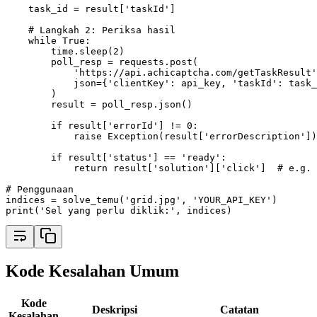
    task_id 
=
 result
[
'taskId'
]
# Langkah 2: Periksa hasil
while
True
:
        time
.
sleep
(
2
)
        poll_resp 
=
 requests
.
post
(
'https://api.achicaptcha.com/getTaskResult'
            json
=
{
'clientKey'
: api_key, 
'taskId'
: task_
        )
        result 
=
 poll_resp
.
json
()
if
 result
[
'errorId'
]
!=
0
:
raise
Exception
(result[
'errorDescription'
])
if
 result
[
'status'
]
==
'ready'
:
return
 result
[
'solution'
]
[
'click'
]  
# e.g. 
# Penggunaan
indices 
=
solve_temu
(
'grid.jpg'
, 
'YOUR_API_KEY'
)
print
(
'Sel yang perlu diklik:'
, indices)
Kode Kesalahan Umum
Kode
Deskripsi
Catatan
Kesalahan