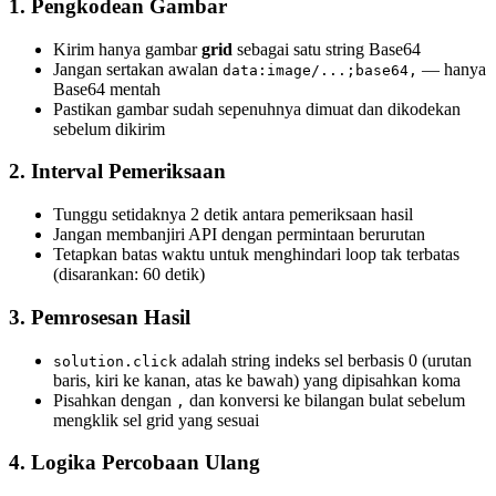
1. Pengkodean Gambar
Kirim hanya gambar
grid
sebagai satu string Base64
Jangan sertakan awalan
— hanya
data:image/...;base64,
Base64 mentah
Pastikan gambar sudah sepenuhnya dimuat dan dikodekan
sebelum dikirim
2. Interval Pemeriksaan
Tunggu setidaknya 2 detik antara pemeriksaan hasil
Jangan membanjiri API dengan permintaan berurutan
Tetapkan batas waktu untuk menghindari loop tak terbatas
(disarankan: 60 detik)
3. Pemrosesan Hasil
adalah string indeks sel berbasis 0 (urutan
solution.click
baris, kiri ke kanan, atas ke bawah) yang dipisahkan koma
Pisahkan dengan
dan konversi ke bilangan bulat sebelum
,
mengklik sel grid yang sesuai
4. Logika Percobaan Ulang