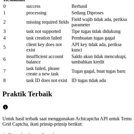
0
success
Berhasil
1
processing
Sedang Diproses
Field wajib tidak ada, periksa
2
missing required fields
parameter
3
task not supported
Tipe tugas tidak didukung
4
task creation failed
Pembuatan tugas gagal
client key does not
API key tidak ada, periksa
5
exist
kunci
insufficient account
Saldo akun tidak mencukupi,
6
balance
tambahkan kredit
task failed, please
7
Tugas gagal, buat tugas baru
create a new task
8
task ID does not exist
ID tugas tidak ada
Praktik Terbaik
Untuk hasil terbaik saat menggunakan Achicaptcha API untuk Temu
Grid Captcha, ikuti prinsip-prinsip berikut: