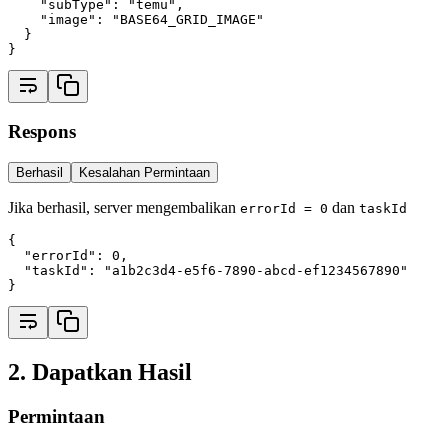
"subType"
:
"temu"
,
"image"
:
"BASE64_GRID_IMAGE"
  }
}
Respons
Berhasil
Kesalahan Permintaan
Jika berhasil, server mengembalikan
dan
errorId = 0
taskId
{
"errorId"
:
0
,
"taskId"
:
"a1b2c3d4-e5f6-7890-abcd-ef1234567890"
}
2. Dapatkan Hasil
Permintaan