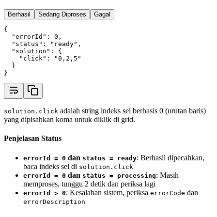
Berhasil
Sedang Diproses
Gagal
{
"errorId"
:
0
,
"status"
:
"ready"
,
"solution"
:
 {
"click"
:
"0,2,5"
  }
}
adalah string indeks sel berbasis 0 (urutan baris)
solution.click
yang dipisahkan koma untuk diklik di grid.
Penjelasan Status
dan
: Berhasil dipecahkan,
errorId = 0
status = ready
baca indeks sel di
solution.click
dan
: Masih
errorId = 0
status = processing
memproses, tunggu 2 detik dan periksa lagi
: Kesalahan sistem, periksa
dan
errorId > 0
errorCode
errorDescription