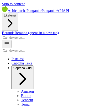
Skip to content
Achicaptcha
Pengantar
Pengantar
API
API
Ekstensi
Beranda
Beranda
(opens in a new tab)
Instalasi
Captcha Teks
Captcha Grid
Amazon
Botion
Tencent
Temu